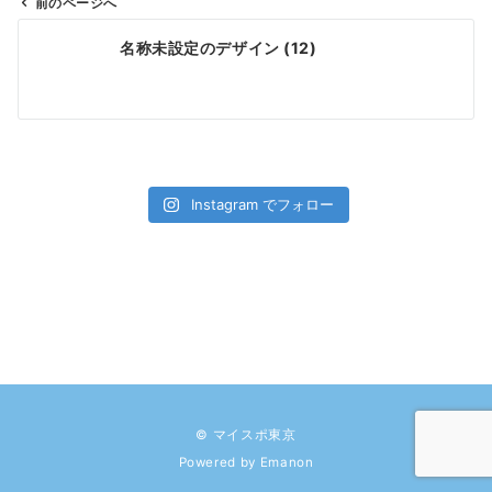
前のページへ
投
名称未設定のデザイン (12)
稿
ナ
ビ
ゲ
ー
シ
Instagram でフォロー
ョ
ン
© マイスポ東京
Powered by
Emanon