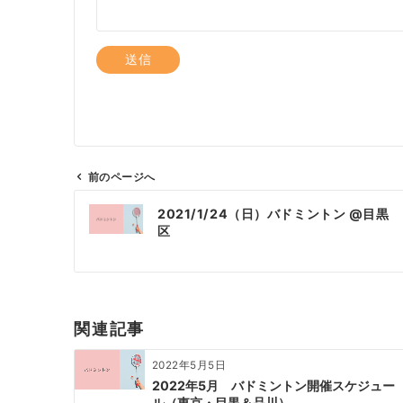
前のページへ
投
2021/1/24（日）バドミントン @目黒
稿
区
ナ
ビ
ゲ
ー
関連記事
シ
ョ
2022年5月5日
ン
2022年5月 バドミントン開催スケジュー
ル（東京・目黒＆品川）