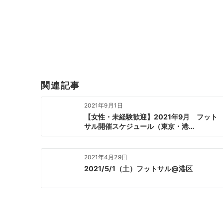
投
稿
ナ
ビ
ゲ
ー
関連記事
シ
ョ
2021年9月1日
ン
【女性・未経験歓迎】2021年9月 フット
サル開催スケジュール（東京・港…
2021年4月29日
2021/5/1（土）フットサル@港区