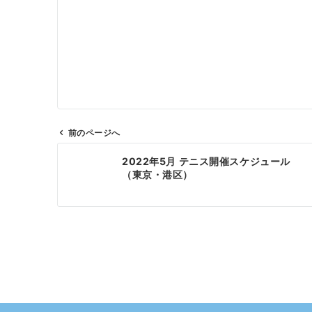
前のページへ
投
2022年5月 テニス開催スケジュール
稿
（東京・港区）
ナ
ビ
ゲ
ー
シ
ョ
ン