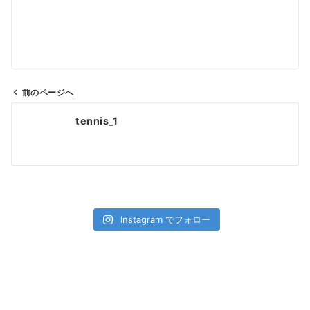
前のページへ
投
tennis_1
稿
ナ
ビ
ゲ
ー
シ
Instagram でフォロー
ョ
ン