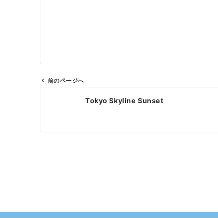
前のページへ
投
Tokyo Skyline Sunset
稿
ナ
ビ
ゲ
ー
シ
ョ
ン